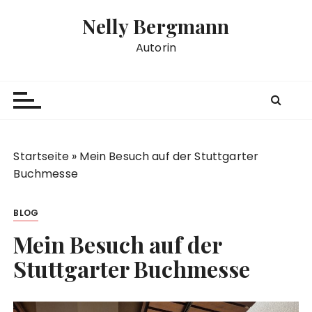
Z
Nelly Bergmann
u
m
Autorin
I
n
h
a
l
t
Startseite
»
Mein Besuch auf der Stuttgarter
s
Buchmesse
p
r
BLOG
i
n
Mein Besuch auf der
g
Stuttgarter Buchmesse
e
n