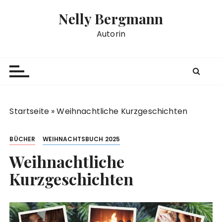
Z
Nelly Bergmann
u
m
Autorin
I
n
h
a
l
t
Startseite
»
Weihnachtliche Kurzgeschichten
s
p
BÜCHER
WEIHNACHTSBUCH 2025
r
i
Weihnachtliche
n
Kurzgeschichten
g
e
n