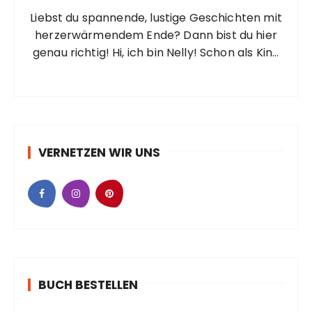
Liebst du spannende, lustige Geschichten mit
herzerwärmendem Ende? Dann bist du hier
genau richtig! Hi, ich bin Nelly! Schon als Kind
liebte ich es, mir Geschichten auszudenken
und auch später blieb diese Begeisterung ein
fester Bestandteil meines Lebens, auch
wenn…
VERNETZEN WIR UNS
BUCH BESTELLEN